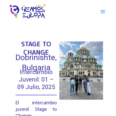
Skip
Main
to
Menu
content
STAGE TO
CHANGE
Dobrinishte,
Bulgaria
Intercambio
Juvenil: 01 –
09 Julio, 2025
El intercambio
juvenil Stage to
Change: